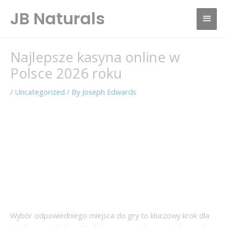
Skip
JB Naturals
Main
to
content
Menu
Najlepsze kasyna online w
Polsce 2026 roku
/
Uncategorized
/ By
Joseph Edwards
Wybór odpowiedniego miejsca do gry to kluczowy krok dla