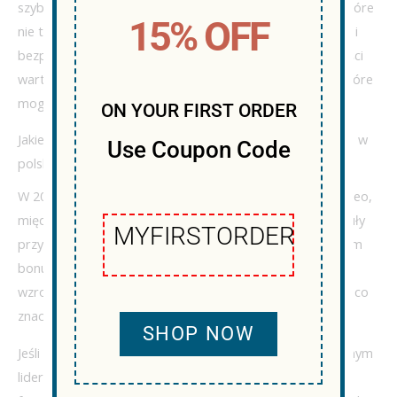
szybkości. Użytkownicy powinni skupić się na usługach, które
15% OFF
nie tylko chronią ich dane, ale także pozwalają na szybkie i
bezproblemowe operacje. Przy wyborze metody płatności
warto również zwracać uwagę na opłaty transakcyjne, które
mogą różnić się w zależności od dostawcy.
ON YOUR FIRST ORDER
Jakie gry stołowe i automatowe są najbardziej popularne w
Use Coupon Code
polskich kasynach online w 2026 roku?
W 2026 roku wśród polskich graczy królują automaty wideo,
między innymi “Book of Ra” oraz “Gonzo’s Quest”. Te tytuły
MYFIRSTORDER
przyciągają uwagę dzięki ciekawej fabule oraz atrakcyjnym
bonusom. W ciągu ostatnich kilku miesięcy odnotowano
wzrost zainteresowania grami z wieloma liniami wypłaty, co
znacznie zwiększa szanse na wygraną.
SHOP NOW
Jeśli chodzi o gry stołowe, ruletka pozostaje zdecydowanym
liderem. Oferowane warianty, takie jak europejska i