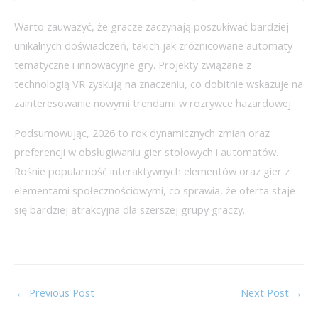
Warto zauważyć, że gracze zaczynają poszukiwać bardziej
unikalnych doświadczeń, takich jak zróżnicowane automaty
tematyczne i innowacyjne gry. Projekty związane z
technologią VR zyskują na znaczeniu, co dobitnie wskazuje na
zainteresowanie nowymi trendami w rozrywce hazardowej.
Podsumowując, 2026 to rok dynamicznych zmian oraz
preferencji w obsługiwaniu gier stołowych i automatów.
Rośnie popularność interaktywnych elementów oraz gier z
elementami społecznościowymi, co sprawia, że oferta staje
się bardziej atrakcyjna dla szerszej grupy graczy.
←
Previous Post
Next Post
→