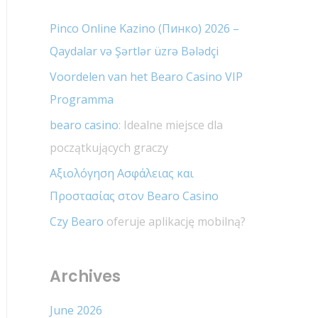
r
c
Pinco Online Kazino (Пинко) 2026 –
h
Qaydalar və Şərtlər üzrə Bələdçi
f
Voordelen van het Bearo Casino VIP
o
Programma
r
bearo casino
: Idealne miejsce dla
:
początkujących graczy
Αξιολόγηση Ασφάλειας και
Προστασίας στον Bearo Casino
Czy
Bearo
oferuje aplikację mobilną?
Archives
June 2026