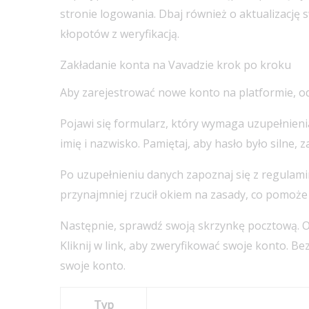
stronie logowania. Dbaj również o aktualizację
kłopotów z weryfikacją.
Zakładanie konta na Vavadzie krok po kroku
Aby zarejestrować nowe konto na platformie, odwi
Pojawi się formularz, który wymaga uzupełnieni
imię i nazwisko. Pamiętaj, aby hasło było silne, za
Po uzupełnieniu danych zapoznaj się z regulami
przynajmniej rzucił okiem na zasady, co pomoże
Następnie, sprawdź swoją skrzynkę pocztową. O
Kliknij w link, aby zweryfikować swoje konto. B
swoje konto.
Typ