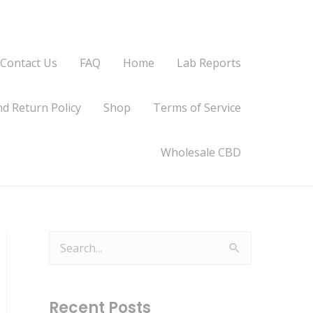
Contact Us
FAQ
Home
Lab Reports
d Return Policy
Shop
Terms of Service
Wholesale CBD
S
e
a
Recent Posts