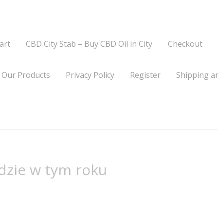
art
CBD City Stab – Buy CBD Oil in City
Checkout
Our Products
Privacy Policy
Register
Shipping an
adzie w tym roku