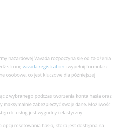
rmy hazardowej Vavada rozpoczyna się od założenia
iedź stronę
vavada registration
i wypełnij formularz
ne osobowe, co jest kluczowe dla późniejszej
tając z wybranego podczas tworzenia konta hasła oraz
, aby maksymalnie zabezpieczyć swoje dane. Możliwość
ęp do usług jest wygodny i elastyczny.
opcji resetowania hasła, która jest dostępna na